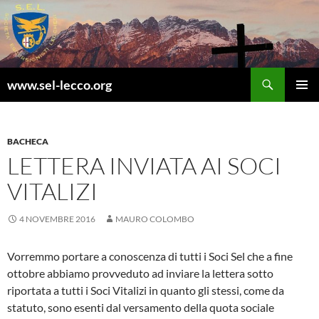
Vai
al
contenuto
Cerca
www.sel-lecco.org
MENU
PRINCI
BACHECA
LETTERA INVIATA AI SOCI
VITALIZI
4 NOVEMBRE 2016
MAURO COLOMBO
Vorremmo portare a conoscenza di tutti i Soci Sel che a fine
ottobre abbiamo provveduto ad inviare la lettera sotto
riportata a tutti i Soci Vitalizi in quanto gli stessi, come da
statuto, sono esenti dal versamento della quota sociale