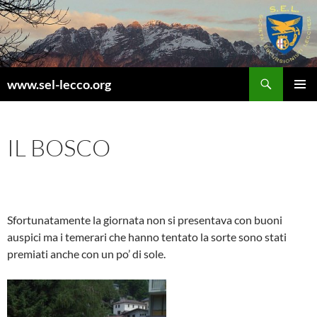
Vai
al
contenuto
Cerca
www.sel-lecco.org
MENU
PRINCI
IL BOSCO
Sfortunatamente la giornata non si presentava con buoni
auspici ma i temerari che hanno tentato la sorte sono stati
premiati anche con un po’ di sole.