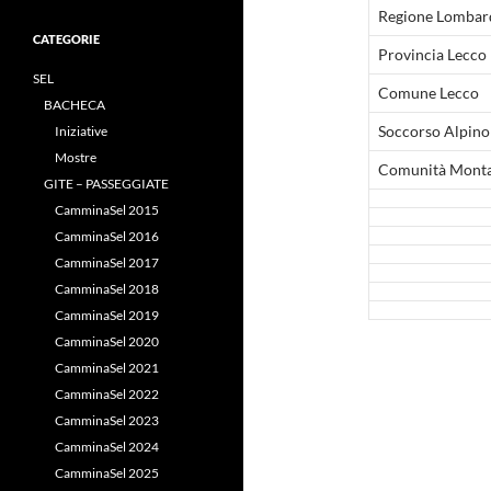
Regione Lombar
CATEGORIE
Provincia Lecco
SEL
Comune Lecco
BACHECA
Soccorso Alpino
Iniziative
Mostre
Comunità Mont
GITE – PASSEGGIATE
CamminaSel 2015
CamminaSel 2016
CamminaSel 2017
CamminaSel 2018
CamminaSel 2019
CamminaSel 2020
CamminaSel 2021
CamminaSel 2022
CamminaSel 2023
CamminaSel 2024
CamminaSel 2025