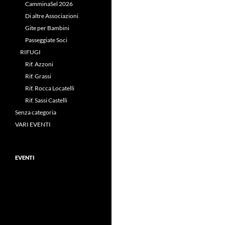
CamminaSel 2026
Di altre Associazioni
Gite per Bambini
Passeggiate Soci
RIFUGI
Rif. Azzoni
Rif. Grassi
Rif. Rocca Locatelli
Rif. Sassi Castelli
Senza categoria
VARI EVENTI
EVENTI