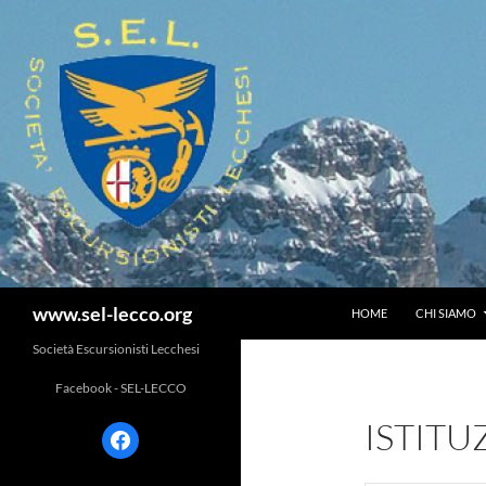
Vai
al
contenuto
Cerca
www.sel-lecco.org
HOME
CHI SIAMO
Società Escursionisti Lecchesi
Facebook - SEL-LECCO
ISTITU
facebook