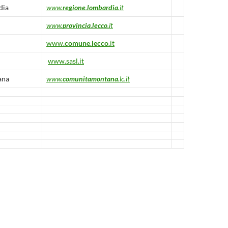
dia
www.
regione
.
lombardia
.it
www.
provincia
.
lecco
.it
www.
comune
.
lecco
.it
www.sasl.it
ana
www.
comunitamontana
.lc.it