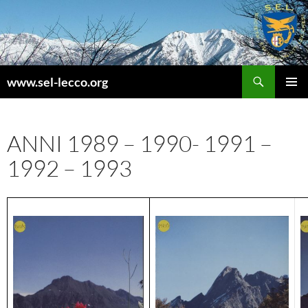
Vai
al
contenuto
Cerca
www.sel-lecco.org
MENU
PRINCI
ANNI 1989 – 1990- 1991 –
1992 – 1993