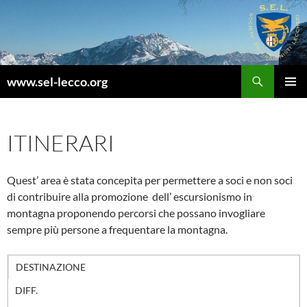
Vai
al
contenuto
Cerca
www.sel-lecco.org
MENU
PRINCI
ITINERARI
Quest’ area è stata concepita per permettere a soci e non soci
di contribuire alla promozione dell’ escursionismo in
montagna proponendo percorsi che possano invogliare
sempre più persone a frequentare la montagna.
DESTINAZIONE
DIFF.