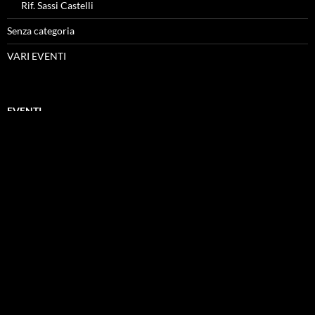
Rif. Sassi Castelli
Senza categoria
VARI EVENTI
EVENTI
SOCIETÀ ESCURSIONISTI LECCHESI
Powered by Google Maps Widget