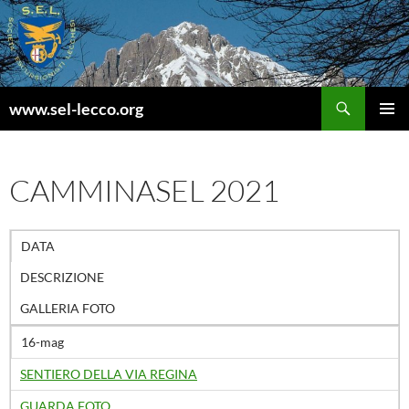
Vai
al
contenuto
Cerca
www.sel-lecco.org
MENU
PRINCI
CAMMINASEL 2021
DATA
DESCRIZIONE
GALLERIA FOTO
16-mag
SENTIERO DELLA VIA REGINA
GUARDA FOTO