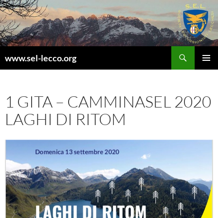
Vai
al
contenuto
Cerca
www.sel-lecco.org
MENU
PRINCI
1 GITA – CAMMINASEL 2020
LAGHI DI RITOM