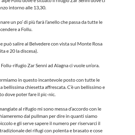
l’ alpe Follu dove è situato il rifugio Zar Senni dove ci
zo intorno alle 13,30.
re un po’ di più farà l’anello che passa da tutte le
scendere a Follu.
le può salire al Belvedere con vista sul Monte Rosa
ita e 20 la discesa).
 Follu-rifugio Zar Senni ad Alagna ci vuole un’ora.
 fermiamo in questo incantevole posto con tutte le
 bellissima chiesetta affrescata. C’è un bellissimo e
 dove poter fare il pic-nic.
mangiate al rifugio mi sono messa d’accordo con le
 chiameremo dal pullman per dire in quanti siamo
ccolo e gli serve sapere il numero per riservarci il
tradizionale dei rifugi con polenta e brasato e cose