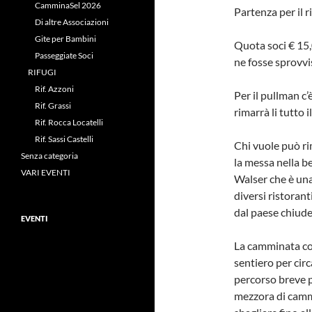
CamminaSel 2026
Partenza per il r
Di altre Associazioni
Gite per Bambini
Quota soci € 15,
Passeggiate Soci
ne fosse sprovvi
RIFUGI
Rif. Azzoni
Per il pullman c
Rif. Grassi
rimarrà li tutto 
Rif. Rocca Locatelli
Rif. Sassi Castelli
Chi vuole può ri
Senza categoria
la messa nella be
VARI EVENTI
Walser che è una
diversi ristorant
dal paese chiude
EVENTI
La camminata con
sentiero per circ
percorso breve p
mezzora di cammi