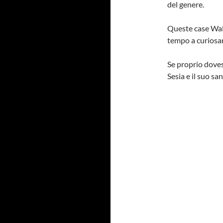
del genere.
Queste case Wal
tempo a curiosare
Se proprio doves
Sesia e il suo sa