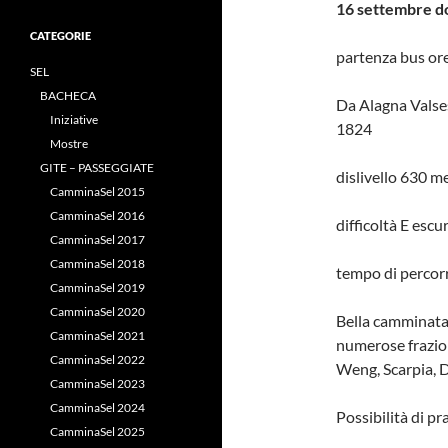
16 settembre d
CATEGORIE
partenza bus ore
SEL
BACHECA
Da Alagna Valses
Iniziative
1824
Mostre
GITE – PASSEGGIATE
dislivello 630 me
CamminaSel 2015
CamminaSel 2016
difficoltà E escu
CamminaSel 2017
CamminaSel 2018
tempo di percorr
CamminaSel 2019
CamminaSel 2020
Bella camminata 
CamminaSel 2021
numerose frazion
CamminaSel 2022
Weng, Scarpia, Do
CamminaSel 2023
CamminaSel 2024
Possibilità di pr
CamminaSel 2025