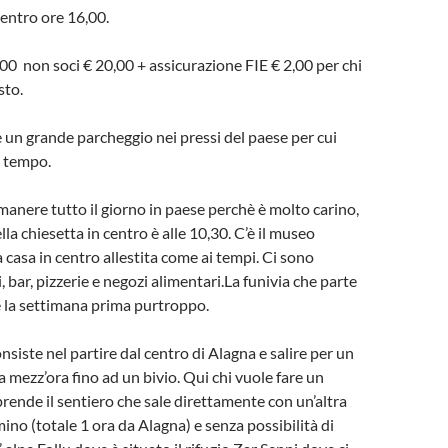
ientro ore 16,00.
00 non soci € 20,00 + assicurazione FIE € 2,00 per chi
sto.
’è un grande parcheggio nei pressi del paese per cui
il tempo.
manere tutto il giorno in paese perchè è molto carino,
lla chiesetta in centro è alle 10,30. C’è il museo
 casa in centro allestita come ai tempi. Ci sono
i, bar, pizzerie e negozi alimentari.La funivia che parte
 la settimana prima purtroppo.
siste nel partire dal centro di Alagna e salire per un
a mezz’ora fino ad un bivio. Qui chi vuole fare un
rende il sentiero che sale direttamente con un’altra
no (totale 1 ora da Alagna) e senza possibilità di