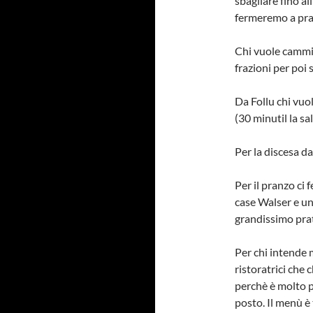
sbagliare fino al
fermeremo a pran
Chi vuole cammina
frazioni per poi 
Da Follu chi vuo
(30 minutil la sal
Per la discesa da
Per il pranzo ci
case Walser e una
grandissimo prato
Per chi intende 
ristoratrici che
perchè è molto pi
posto. Il menù è 