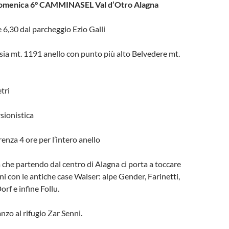
omenica 6° CAMMINASEL Val d’Otro Alagna
 6,30 dal parcheggio Ezio Galli
ia mt. 1191 anello con punto più alto Belvedere mt.
tri
rsionistica
enza 4 ore per l’intero anello
che partendo dal centro di Alagna ci porta a toccare
i con le antiche case Walser: alpe Gender, Farinetti,
rf e infine Follu.
anzo al rifugio Zar Senni.