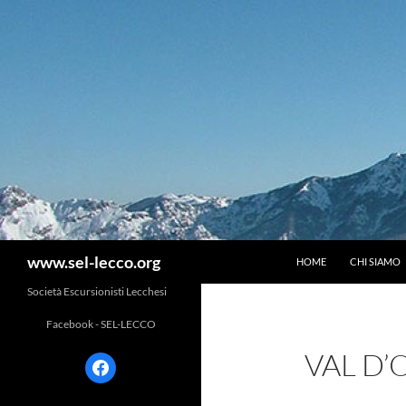
Vai
al
contenuto
Cerca
www.sel-lecco.org
HOME
CHI SIAMO
Società Escursionisti Lecchesi
Facebook - SEL-LECCO
VAL D’
facebook