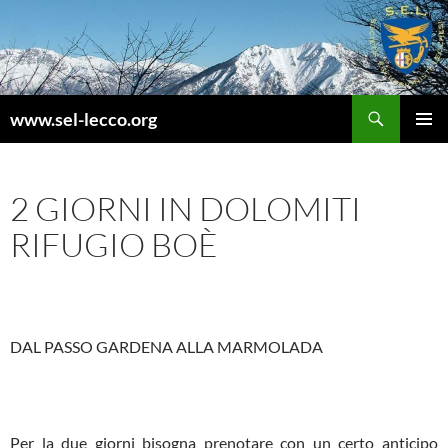
Vai
al
contenuto
Cerca
www.sel-lecco.org
MENU
PRINCI
2 GIORNI IN DOLOMITI
RIFUGIO BOÈ
DAL PASSO GARDENA ALLA MARMOLADA
Per la due giorni bisogna prenotare con un certo anticipo