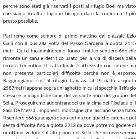
perché sono stati già riservati i posti al rifugio Boè, ma visto
che siamo in alta stagione bisogna dare la conferma il più
presto possibile.
Partiremo come sempre di primo mattino dal piazzale Ezio
Galli con il bus alla volta del Passo Gardena a quota 2115
metri. Qui ci incammineremo lungo il mitico sentiero 666 che
rimonta un canale detritico usato per la via di discesa della
ferrata Tridentina. Il tratto finale è attrezzato con catene ma
non presenta particolari difficoltà perché non è esposto.
Raggiungiamo così il rifugio Cavazza al Pisciadù a quota
2587metri appena sopra un laghetto in cui si specchia il rifugio
stesso e le magnifiche cime del versante nord del gruppo del
Sella. Proseguiremo addentrandoci tra la cima del Pisciadù e il
Sass De Mezsdì, imponenti montagne che lasciano senza fiato.
Il sentiero 666 guadagna quota prima con qualche catena e poi
senza difficoltà fino a quota 2912 da dove potremo godere di
un’ottima veduta sull’altopiano del Sella che attraverseremo