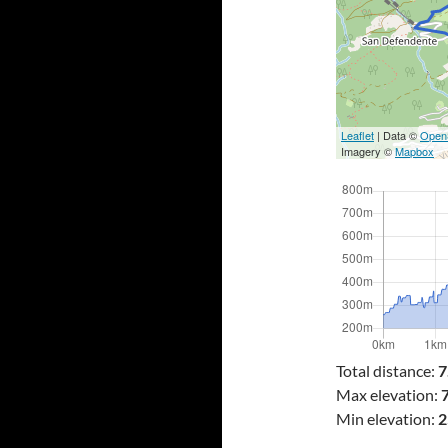
Leaflet
| Data ©
Open
Imagery ©
Mapbox
Total distance:
7
Max elevation:
7
Min elevation:
2