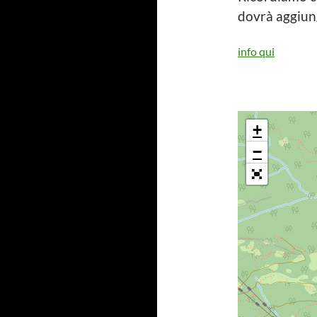
dovrà aggiung
info qui
+
−