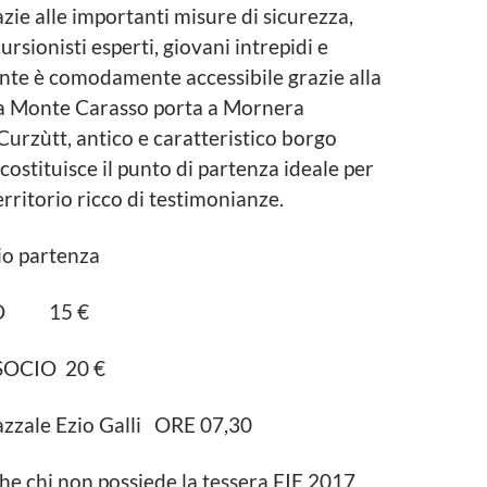
azie alle importanti misure di sicurezza,
rsionisti esperti, giovani intrepidi e
ponte è comodamente accessibile grazie alla
da Monte Carasso porta a Mornera
urzùtt, antico e caratteristico borgo
costituisce il punto di partenza ideale per
erritorio ricco di testimonianze.
io partenza
IO 15 €
SOCIO 20 €
zzale Ezio Galli ORE 07,30
e chi non possiede la tessera FIE 2017