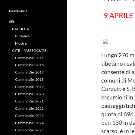
CATEGORIE
9 APRIL
SEL
BACHECA
Iniziative
Mostre
GITE – PASSEGGIATE
Lungo 270 m e
CamminaSel 2015
tibetano real
CamminaSel 2016
consente di a
CamminaSel 2017
CamminaSel 2018
comuni di Mo
CamminaSel 2019
Curzutt e S. 
CamminaSel 2020
escursioni in 
CamminaSel 2021
paesaggistic
CamminaSel 2022
quota di 696 
CamminaSel 2023
ben 130 m da
CamminaSel 2024
CamminaSel 2025
scarso, è in l