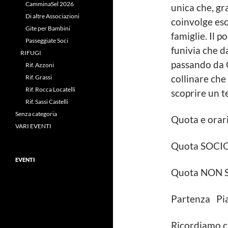
CamminaSel 2026
unica che, gr
Di altre Associazioni
coinvolge escu
Gite per Bambini
famiglie. Il 
Passeggiate Soci
funivia che 
RIFUGI
passando da C
Rif. Azzoni
Rif. Grassi
collinare che 
Rif. Rocca Locatelli
scoprire un t
Rif. Sassi Castelli
Senza categoria
Quota e orar
VARI EVENTI
Quota SOC
EVENTI
Quota NON 
Partenza Pia
Ricordiamo ch