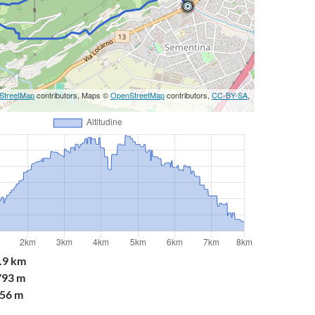
StreetMap
contributors, Maps ©
OpenStreetMap
contributors,
CC-BY-SA
,
.9 km
93 m
56 m