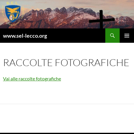
Vai
al
contenuto
Cerca
www.sel-lecco.org
MENU
PRINCI
RACCOLTE FOTOGRAFICHE
Vai alle raccolte fotografiche