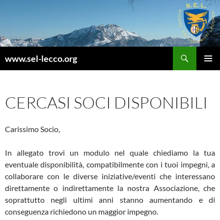
Vai
al
contenuto
Cerca
www.sel-lecco.org
MENU
PRINCI
CERCASI SOCI DISPONIBILI
Carissimo Socio,
In allegato trovi un modulo nel quale chiediamo la tua
eventuale disponibilità, compatibilmente con i tuoi impegni, a
collaborare con le diverse iniziative/eventi che interessano
direttamente o indirettamente la nostra Associazione, che
soprattutto negli ultimi anni stanno aumentando e di
conseguenza richiedono un maggior impegno.