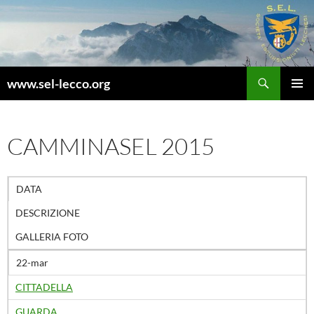
Vai
al
contenuto
Cerca
www.sel-lecco.org
MENU
PRINCI
CAMMINASEL 2015
DATA
DESCRIZIONE
GALLERIA FOTO
22-mar
CITTADELLA
GUARDA