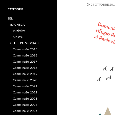
24 OTTOBRE 201
CATEGORIE
SEL
BACHECA
Iniziative
Mostre
GITE – PASSEGGIATE
CamminaSel 2015
CamminaSel 2016
CamminaSel 2017
CamminaSel 2018
CamminaSel 2019
CamminaSel 2020
CamminaSel 2021
CamminaSel 2022
CamminaSel 2023
CamminaSel 2024
CamminaSel 2025