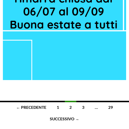
Navigazione
← PRECEDENTE
1
2
3
…
29
articoli
SUCCESSIVO →