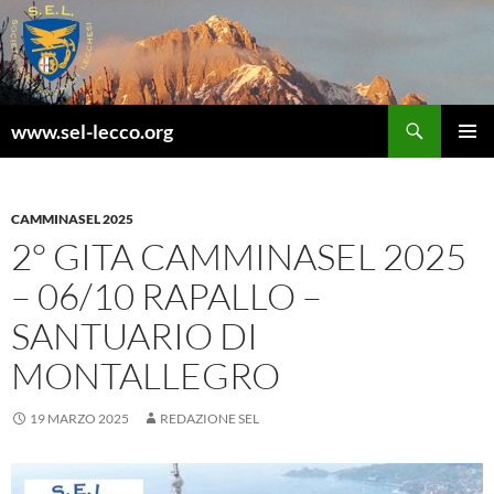
Vai
al
contenuto
Cerca
www.sel-lecco.org
MENU
PRINCI
CAMMINASEL 2025
2° GITA CAMMINASEL 2025
– 06/10 RAPALLO –
SANTUARIO DI
MONTALLEGRO
19 MARZO 2025
REDAZIONE SEL