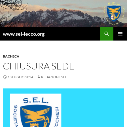
Vai
al
contenuto
Cerca
www.sel-lecco.org
MENU
PRINCI
BACHECA
CHIUSURA SEDE
13 LUGLIO 2024
REDAZIONE SEL