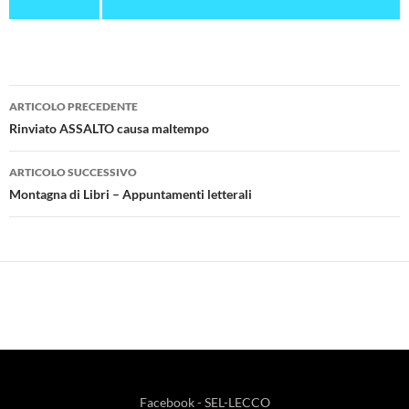
Navigazione
ARTICOLO PRECEDENTE
articolo
Rinviato ASSALTO causa maltempo
ARTICOLO SUCCESSIVO
Montagna di Libri – Appuntamenti letterali
Facebook - SEL-LECCO