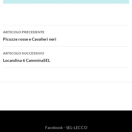
Navigazione
ARTICOLO PRECEDENTE
articolo
Picozze rosse e Cavalieri neri
ARTICOLO SUCCESSIVO
Locandina 6 CamminaSEL
Facebook - SEL-LECCO