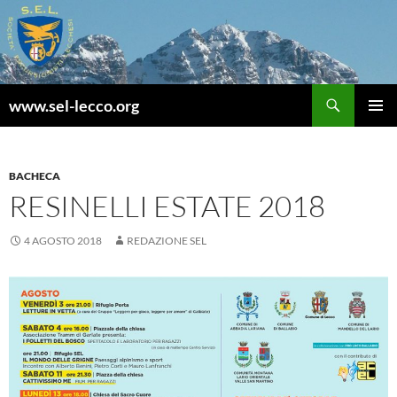
Vai
al
contenuto
Cerca
www.sel-lecco.org
MENU
PRINCI
BACHECA
RESINELLI ESTATE 2018
4 AGOSTO 2018
REDAZIONE SEL