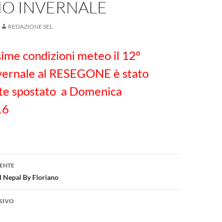
O INVERNALE
REDAZIONE SEL
ime condizioni meteo il 12°
vernale al RESEGONE è stato
e spostato a Domenica
16
one
ENTE
 Nepal By Floriano
SIVO
i