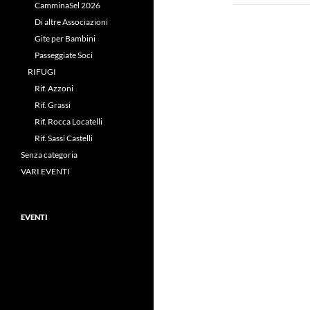
CamminaSel 2026
Di altre Associazioni
Gite per Bambini
Passeggiate Soci
RIFUGI
Rif. Azzoni
Rif. Grassi
Rif. Rocca Locatelli
Rif. Sassi Castelli
Senza categoria
VARI EVENTI
EVENTI