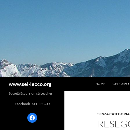
Vai
al
contenuto
Cerca
www.sel-lecco.org
HOME
CHI SIAMO
Società Escursionisti Lecchesi
Facebook - SEL-LECCO
SENZA CATEGORIA
facebook
RESEGO