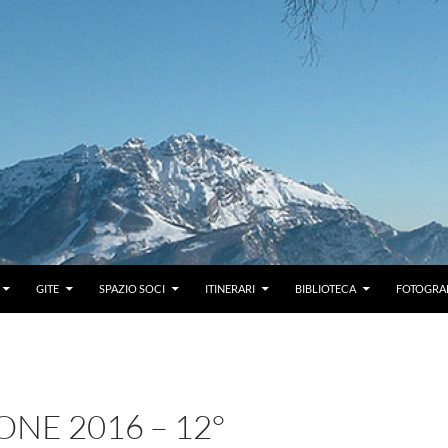
GITE
SPAZIO SOCI
ITINERARI
BIBLIOTECA
FOTOGRAF
NE 2016 – 12°