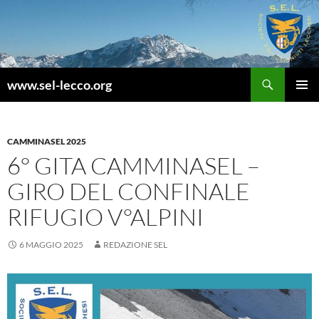
Vai
al
contenuto
Cerca
www.sel-lecco.org
MENU
PRINCI
CAMMINASEL 2025
6° GITA CAMMINASEL –
GIRO DEL CONFINALE
RIFUGIO V°ALPINI
6 MAGGIO 2025
REDAZIONE SEL