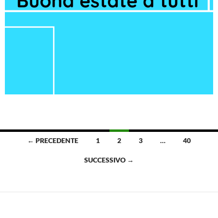
Navigazione
← PRECEDENTE
1
2
3
…
40
articoli
SUCCESSIVO →