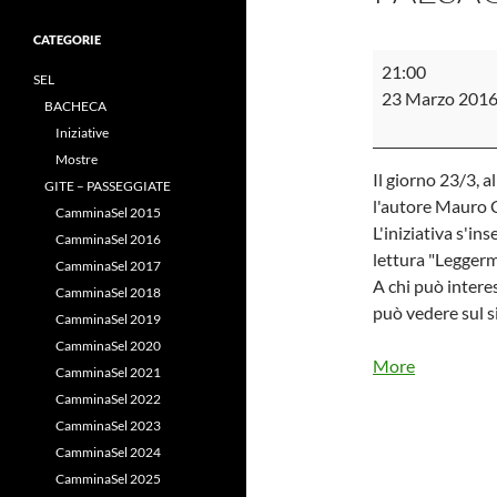
CATEGORIE
MONTAGNE:
21:00
SEL
IDENTITA'
23 Marzo 201
BACHECA
E
Iniziative
PAESAGGIO
Mostre
Il giorno 23/3, a
GITE – PASSEGGIATE
l'autore Mauro C
CamminaSel 2015
L'iniziativa s'ins
CamminaSel 2016
lettura "Leggerm
CamminaSel 2017
A chi può intere
CamminaSel 2018
può vedere sul s
CamminaSel 2019
CamminaSel 2020
about
More
CamminaSel 2021
{title}
CamminaSel 2022
CamminaSel 2023
CamminaSel 2024
CamminaSel 2025