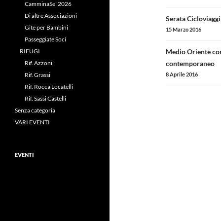
CamminaSel 2026
Navigazi
Di altre Associazioni
Serata Cicloviaggi
Gite per Bambini
articolo
15 Marzo 2016
Passeggiate Soci
RIFUGI
Medio Oriente co
Rif. Azzoni
contemporaneo
Rif. Grassi
8 Aprile 2016
Rif. Rocca Locatelli
Rif. Sassi Castelli
Senza categoria
VARI EVENTI
EVENTI