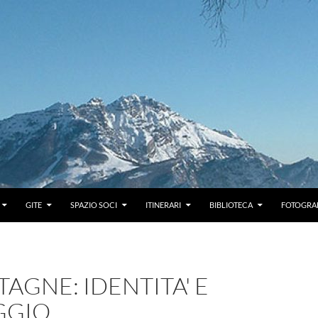
GITE
SPAZIO SOCI
ITINERARI
BIBLIOTECA
FOTOGRAF
GNE: IDENTITA' E
GGIO