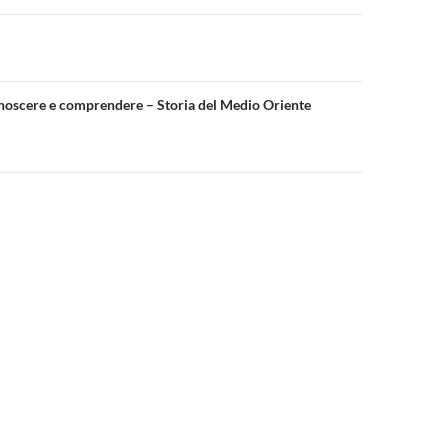
one
noscere e comprendere – Storia del Medio Oriente