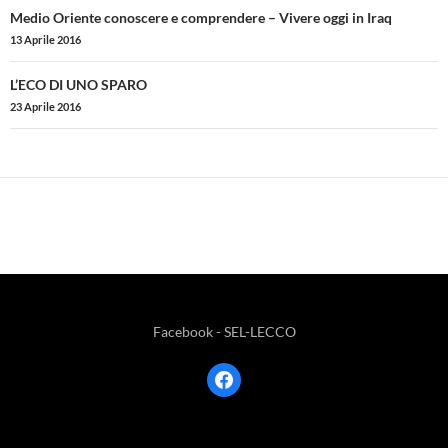
Navigazione
Medio Oriente conoscere e comprendere – Vivere oggi in Iraq
articolo
13 Aprile 2016
L’ECO DI UNO SPARO
23 Aprile 2016
Facebook - SEL-LECCO
facebook