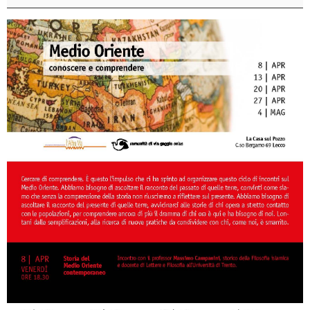
e
comprendere
-
Vivere
oggi
in
Turchia