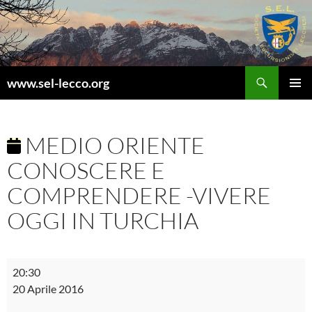
Vai
al
contenuto
Cerca
www.sel-lecco.org
MENU
PRINCI
MEDIO ORIENTE
CONOSCERE E
COMPRENDERE -VIVERE
OGGI IN TURCHIA
Medio
20:30
Oriente
20 Aprile 2016
conoscere