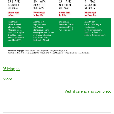
La
Mappa
casa
about
More
sul
{title}
pozzo
Vedi il calendario completo