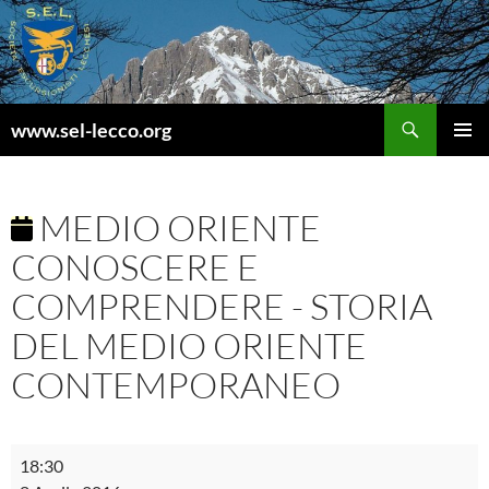
Vai
al
contenuto
Cerca
www.sel-lecco.org
MENU
PRINCI
MEDIO ORIENTE
CONOSCERE E
COMPRENDERE - STORIA
DEL MEDIO ORIENTE
CONTEMPORANEO
Medio
18:30
Oriente