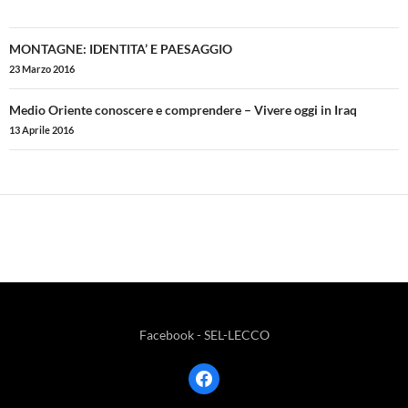
Navigazione
MONTAGNE: IDENTITA’ E PAESAGGIO
articolo
23 Marzo 2016
Medio Oriente conoscere e comprendere – Vivere oggi in Iraq
13 Aprile 2016
Facebook - SEL-LECCO
facebook