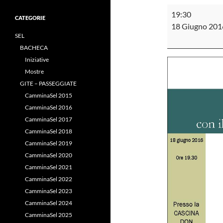
Apericena
19:30
CATEGORIE
in
18 Giugno 201
cascina
SEL
BACHECA
Iniziative
Mostre
GITE – PASSEGGIATE
CamminaSel 2015
CamminaSel 2016
CamminaSel 2017
CamminaSel 2018
CamminaSel 2019
CamminaSel 2020
CamminaSel 2021
CamminaSel 2022
CamminaSel 2023
CamminaSel 2024
CamminaSel 2025