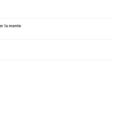
one
per la mente