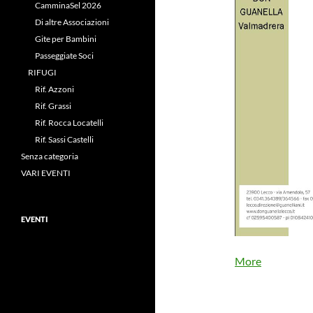
CamminaSel 2026
Di altre Associazioni
Gite per Bambini
Passeggiate Soci
RIFUGI
Rif. Azzoni
Rif. Grassi
Rif. Rocca Locatelli
Rif. Sassi Castelli
Senza categoria
VARI EVENTI
EVENTI
about
More
{title}