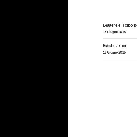
Navigazi
Leggere è il cibo 
articolo
18 Giugno 2016
Estate Lirica
18 Giugno 2016