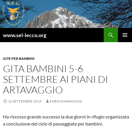
Vai
al
contenuto
Cerca
www.sel-lecco.org
MENU
PRINCI
GITE PER BAMBINI
GITA BAMBINI 5-6
SETTEMBRE AI PIANI DI
ARTAVAGGIO
16 SETTEMBRE 2015
ENRICA MANGIONI
Ha riscosso grande successo la due giorni in rifugio organizzata
a conclusione del ciclo di passeggiate per bambini.