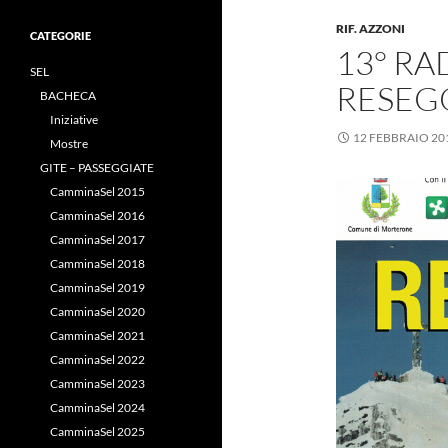
RIF. AZZONI
CATEGORIE
13° R
SEL
RESEG
BACHECA
Iniziative
12 FEBBRAIO 20
Mostre
GITE – PASSEGGIATE
CamminaSel 2015
CamminaSel 2016
CamminaSel 2017
CamminaSel 2018
CamminaSel 2019
CamminaSel 2020
CamminaSel 2021
CamminaSel 2022
CamminaSel 2023
CamminaSel 2024
CamminaSel 2025