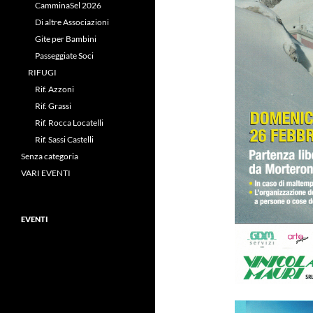
CamminaSel 2026
Di altre Associazioni
Gite per Bambini
Passeggiate Soci
RIFUGI
Rif. Azzoni
Rif. Grassi
Rif. Rocca Locatelli
Rif. Sassi Castelli
Senza categoria
VARI EVENTI
EVENTI