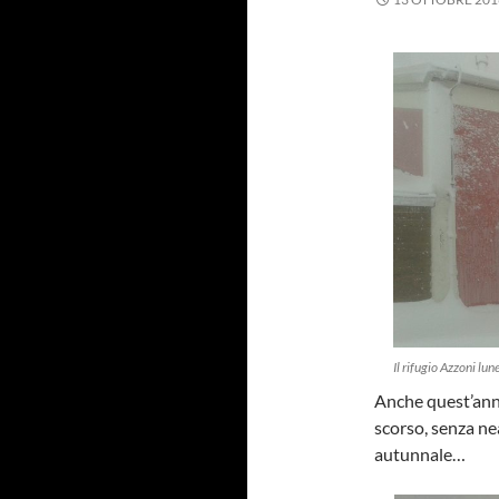
Il rifugio Azzoni lu
Anche quest’anno
scorso, senza ne
autunnale…