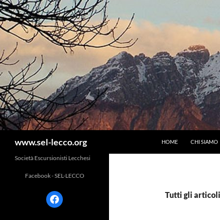
Vai
al
contenuto
Cerca
www.sel-lecco.org
HOME
CHI SIAMO
Società Escursionisti Lecchesi
Facebook - SEL-LECCO
Tutti gli artico
facebook