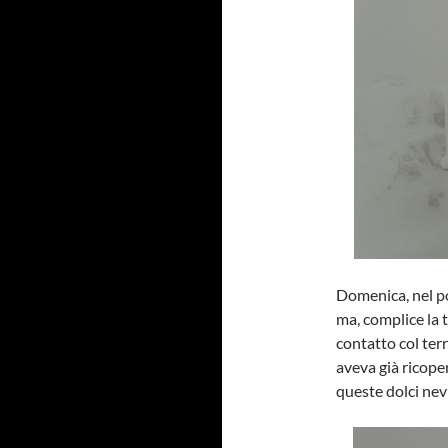
Domenica, nel po
ma, complice la 
contatto col terr
aveva già ricoper
queste dolci nev