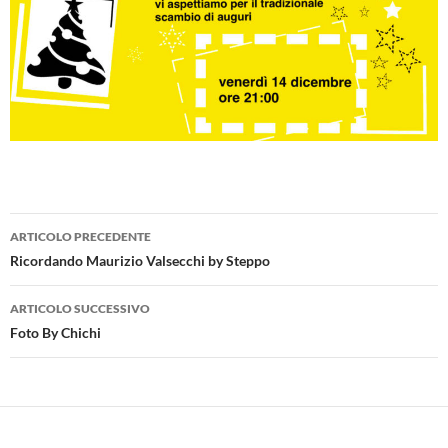
Navigazione
ARTICOLO PRECEDENTE
articolo
Ricordando Maurizio Valsecchi by Steppo
ARTICOLO SUCCESSIVO
Foto By Chichi