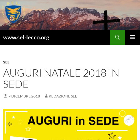
Vai
al
contenuto
Cerca
www.sel-lecco.org
MENU
PRINCI
SEL
AUGURI NATALE 2018 IN
SEDE
7 DICEMBRE 2018
REDAZIONE SEL