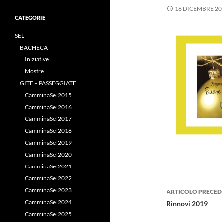
18 DICEMBRE 20
CATEGORIE
SEL
BACHECA
Iniziative
Mostre
GITE – PASSEGGIATE
CamminaSel 2015
CamminaSel 2016
CamminaSel 2017
CamminaSel 2018
CamminaSel 2019
CamminaSel 2020
CamminaSel 2021
CamminaSel 2022
Navigazi
CamminaSel 2023
ARTICOLO PRECED
articolo
CamminaSel 2024
Rinnovi 2019
CamminaSel 2025