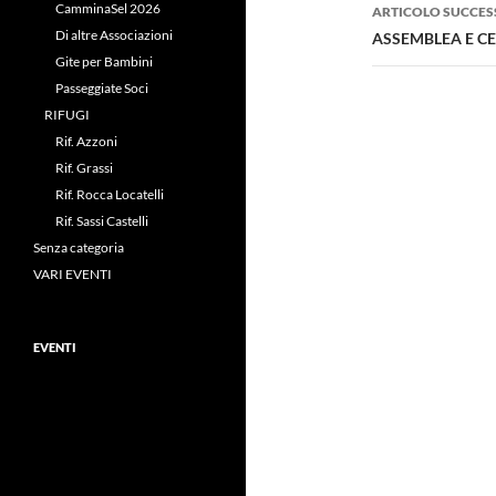
CamminaSel 2026
ARTICOLO SUCCES
Di altre Associazioni
ASSEMBLEA E C
Gite per Bambini
Passeggiate Soci
RIFUGI
Rif. Azzoni
Rif. Grassi
Rif. Rocca Locatelli
Rif. Sassi Castelli
Senza categoria
VARI EVENTI
EVENTI