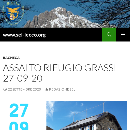
Vai
al
contenuto
Cerca
www.sel-lecco.org
MENU
PRINCI
BACHECA
ASSALTO RIFUGIO GRASSI
27-09-20
22 SETTEMBRE 2020
REDAZIONE SEL