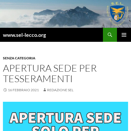
Vai
al
contenuto
Cerca
www.sel-lecco.org
MENU
PRINCI
SENZA CATEGORIA
APERTURA SEDE PER
TESSERAMENTI
16 FEBBRAIO 2021
REDAZIONE SEL