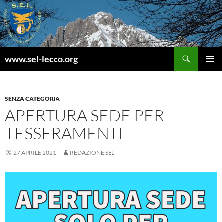
Vai
al
contenuto
Cerca
www.sel-lecco.org
MENU
PRINCI
SENZA CATEGORIA
APERTURA SEDE PER
TESSERAMENTI
27 APRILE 2021
REDAZIONE SEL