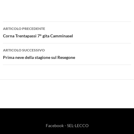
Navigazione
ARTICOLO PRECEDENTE
articolo
Corna Trentapassi 7° gita Camminasel
ARTICOLO SUCCESSIVO
Prima neve della stagione sul Resegone
Facebook - SEL-LECCO