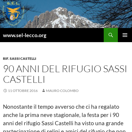
Vai
al
contenuto
Cerca
www.sel-lecco.org
MENU
PRINCI
RIF. SASSI CASTELLI
90 ANNI DEL RIFUGIO SASSI
CASTELLI
11 OTTOBRE 2016
MAURO COLOMBO
Nonostante il tempo avverso che ci ha regalato
anche la prima neve stagionale, la festa per i 90
anni del rifugio Sassi Castelli ha visto una grande
partecipazione di selini e amici del rifugio che non