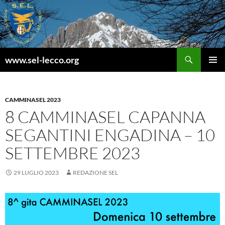
Vai
al
contenuto
Cerca
www.sel-lecco.org
MENU
PRINCI
CAMMINASEL 2023
8 CAMMINASEL CAPANNA
SEGANTINI ENGADINA – 10
SETTEMBRE 2023
29 LUGLIO 2023
REDAZIONE SEL