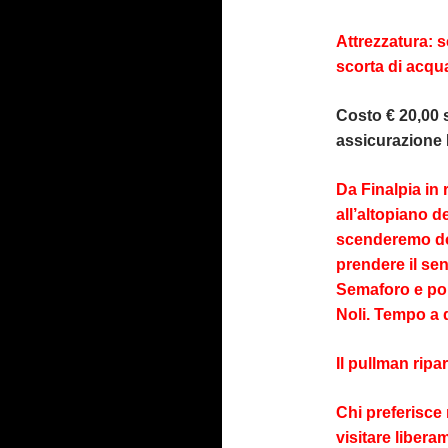
Attrezzatura: 
scorta di acqu
Costo € 20,00
assicurazione 
Da Finalpia in r
all’altopiano 
scenderemo dol
prendere il sen
Semaforo e poi 
Noli. Tempo a 
Il pullman ripar
Chi preferisce 
visitare liber