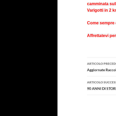
camminata sull
Varigotti in 2 k
Come sempre è 
Affrettatevi p
Navigazi
ARTICOLO PRECED
articolo
Aggiornate Raccol
ARTICOLO SUCCES
90 ANNI DI STOR