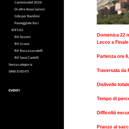
CamminaSel 2026
Di altre Associazioni
Gite per Bambini
Passeggiate Soci
RIFUGI
Domenica 22 ma
Rif. Azzoni
Lecco a Finale
Rif. Grassi
Rif. Rocca Locatelli
Partenza ore 6,
Rif. Sassi Castelli
Senza categoria
Traversata da F
VARI EVENTI
Dislivello total
EVENTI
Tempo di perc
Difficoltà escu
Pranzo al sac