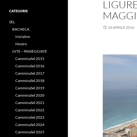
LIGUR
CATEGORIE
MAGGI
SEL
26 APRILE 2016
BACHECA
Iniziative
Mostre
GITE – PASSEGGIATE
CamminaSel 2015
CamminaSel 2016
CamminaSel 2017
CamminaSel 2018
CamminaSel 2019
CamminaSel 2020
CamminaSel 2021
CamminaSel 2022
CamminaSel 2023
CamminaSel 2024
CamminaSel 2025