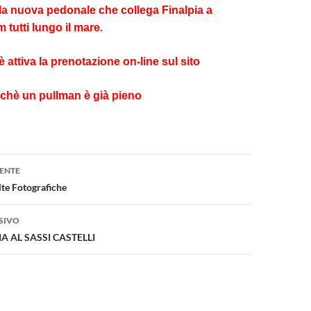
a nuova pedonale che collega Finalpia a
m tutti lungo il mare.
attiva la prenotazione on-line sul sito
erchè un pullman è già pieno
one
ENTE
te Fotografiche
SIVO
IA AL SASSI CASTELLI