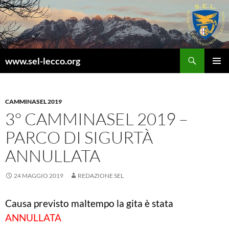
Vai
al
contenuto
Cerca
www.sel-lecco.org
MENU
PRINCI
CAMMINASEL 2019
3° CAMMINASEL 2019 –
PARCO DI SIGURTÀ
ANNULLATA
24 MAGGIO 2019
REDAZIONE SEL
Causa previsto maltempo la gita è stata
ANNULLATA