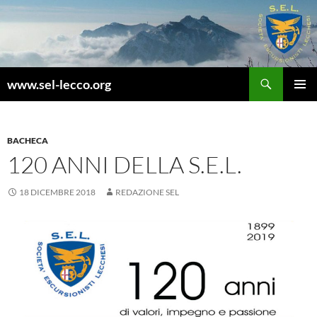
Vai
al
contenuto
Cerca
www.sel-lecco.org
MENU
PRINCI
BACHECA
120 ANNI DELLA S.E.L.
18 DICEMBRE 2018
REDAZIONE SEL